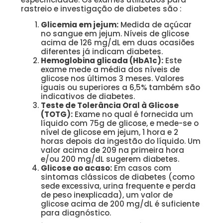
rastreio e investigação de diabetes são :
Glicemia em jejum:
Medida de açúcar
no sangue em jejum. Níveis de glicose
acima de 126 mg/dL em duas ocasiões
diferentes já indicam diabetes.
Hemoglobina glicada (HbA1c):
Este
exame mede a média dos níveis de
glicose nos últimos 3 meses. Valores
iguais ou superiores a 6,5% também são
indicativos de diabetes.
Teste de Tolerância Oral à Glicose
(TOTG):
Exame no qual é fornecida um
líquido com 75g de glicose, e mede-se o
nível de glicose em jejum, 1 hora e 2
horas depois da ingestão do líquido. Um
valor acima de 209 na primeira hora
e/ou 200 mg/dL sugerem diabetes.
Glicose ao acaso:
Em casos com
sintomas clássicos de diabetes (como
sede excessiva, urina frequente e perda
de peso inexplicada), um valor de
glicose acima de 200 mg/dL é suficiente
para diagnóstico.