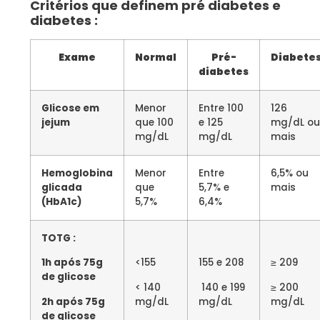
Critérios que definem pré diabetes e
diabetes :
Exame
Normal
Pré-
Diabete
diabetes
Glicose em
Menor
Entre 100
126
jejum
que 100
e 125
mg/dL o
mg/dL
mg/dL
mais
Hemoglobina
Menor
Entre
6,5% ou
glicada
que
5,7% e
mais
(HbA1c)
5,7%
6,4%
TOTG :
1h após 75g
<155
155 e 208
≥ 209
de glicose
< 140
140 e 199
≥ 200
2h após 75g
mg/dL
mg/dL
mg/dL
de glicose