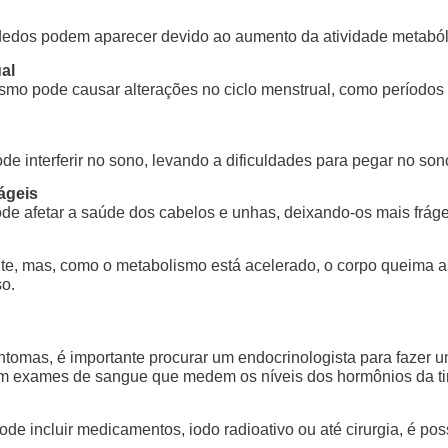
dedos podem aparecer devido ao aumento da atividade metaból
al
dismo pode causar alterações no ciclo menstrual, como períodos
de interferir no sono, levando a dificuldades para pegar no s
ágeis
de afetar a saúde dos cabelos e unhas, deixando-os mais fráge
e, mas, como o metabolismo está acelerado, o corpo queima as
o.
tomas, é importante procurar um endocrinologista para fazer u
 em exames de sangue que medem os níveis dos hormônios da t
 incluir medicamentos, iodo radioativo ou até cirurgia, é possí