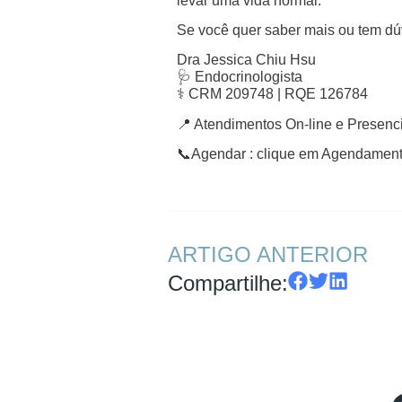
levar uma vida normal.
Se você quer saber mais ou tem dúv
Dra Jessica Chiu Hsu
🩺 Endocrinologista
⚕️ CRM 209748 | RQE 126784
📍 Atendimentos On-line e Presenc
📞Agendar : clique em Agendament
ARTIGO ANTERIOR
Compartilhe: