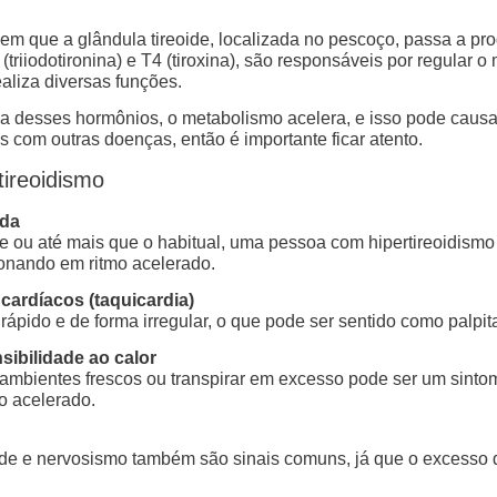
em que a glândula tireoide, localizada no pescoço, passa a pr
iiodotironina) e T4 (tiroxina), são responsáveis por regular o
aliza diversas funções.
desses hormônios, o metabolismo acelera, e isso pode causar
s com outras doenças, então é importante ficar atento.
tireoidismo
ada
u até mais que o habitual, uma pessoa com hipertireoidismo 
onando em ritmo acelerado.
cardíacos (taquicardia)
rápido e de forma irregular, o que pode ser sentido como palpit
ibilidade ao calor
ambientes frescos ou transpirar em excesso pode ser um sinto
o acelerado.
e e nervosismo também são sinais comuns, já que o excesso 