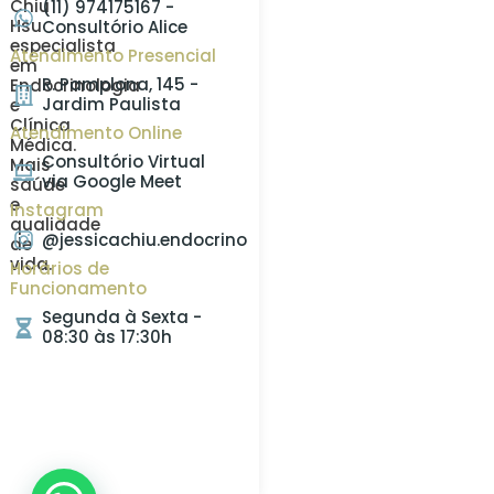
Chiu
(11) 974175167 -
Hsu
Consultório Alice
especialista
Atendimento Presencial
em
R. Pamplona, 145 -
Endocrinologia
Jardim Paulista
e
Clínica
Atendimento Online
Médica.
Consultório Virtual
Mais
via Google Meet
saúde
e
Instagram
qualidade
@jessicachiu.endocrino
de
vida.
Horários de
Funcionamento
Segunda à Sexta -
08:30 às 17:30h